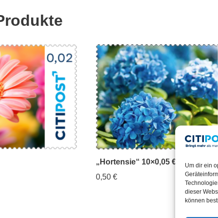
Produkte
„Hortensie“ 10×0,05 €
Um dir ein o
Geräteinfor
0,50
€
Technologien
dieser Websi
können best