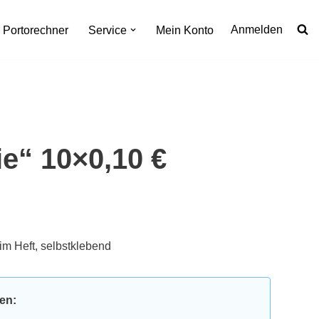
Anmelden
Portorechner
Service
Mein Konto
ie“ 10×0,10 €
im Heft, selbstklebend
ten: