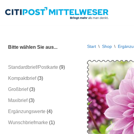
Zum
Inhalt
springen
Start
\
Shop
\
Ergänzu
Bitte wählen Sie aus...
Standardbrief/Postkarte
9
Kompaktbrief
3
Großbrief
3
Maxibrief
3
Ergänzungswerte
4
Wunschbriefmarke
1