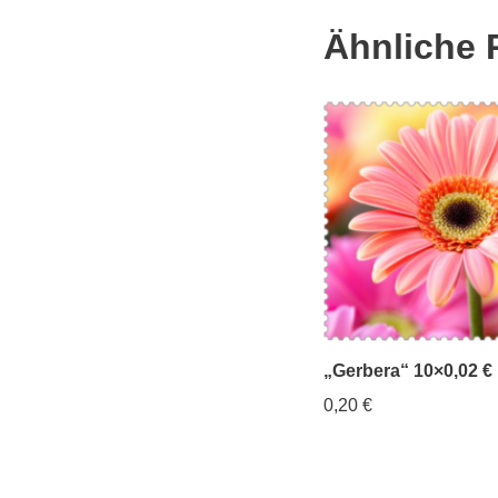
Ähnliche 
„Gerbera“ 10×0,02 €
0,20
€