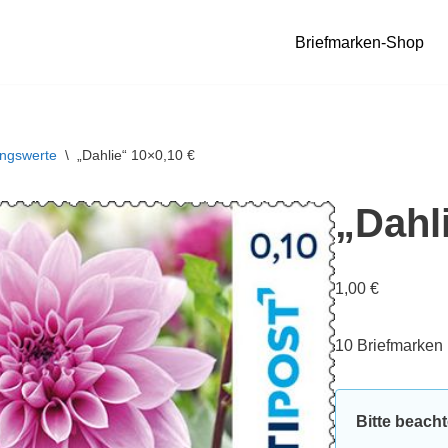
Briefmarken-Shop
ngswerte
\
„Dahlie“ 10×0,10 €
„Dahl
1,00
€
10 Briefmarken 
Bitte beach