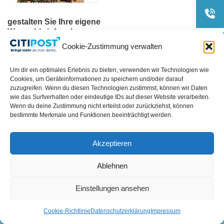
gestalten Sie Ihre eigene
Wunschbriefmarke
Cookie-Zustimmung verwalten
9,20
€
–
28,70
€
Um dir ein optimales Erlebnis zu bieten, verwenden wir Technologien wie
Cookies, um Geräteinformationen zu speichern und/oder darauf
zuzugreifen. Wenn du diesen Technologien zustimmst, können wir Daten
wie das Surfverhalten oder eindeutige IDs auf dieser Website verarbeiten.
Wenn du deine Zustimmung nicht erteilst oder zurückziehst, können
bestimmte Merkmale und Funktionen beeinträchtigt werden.
Akzeptieren
Ablehnen
Einstellungen ansehen
Cookie-Richtlinie
Datenschutzerklärung
Impressum
©2020 CITIPOST Mittelweser